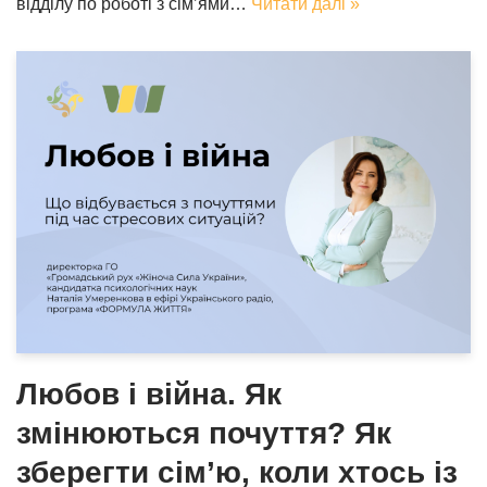
відділу по роботі з сім’ями…
Читати далі »
Любов і війна. Як
змінюються почуття? Як
зберегти сім’ю, коли хтось із