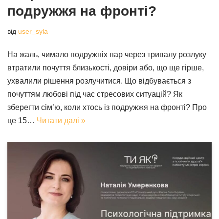
подружжя на фронті?
від
user_syla
На жаль, чимало подружніх пар через тривалу розлуку
втратили почуття близькості, довіри або, що ще гірше,
ухвалили рішення розлучитися. Що відбувається з
почуттям любові під час стресових ситуацій? Як
зберегти сім’ю, коли хтось із подружжя на фронті? Про
це 15…
Читати далі »