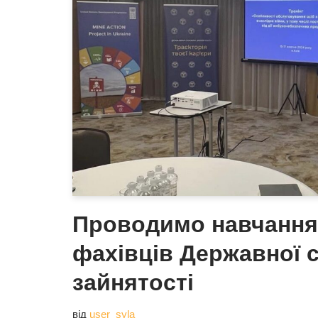
Проводимо навчання
фахівців Державної 
зайнятості
від
user_syla