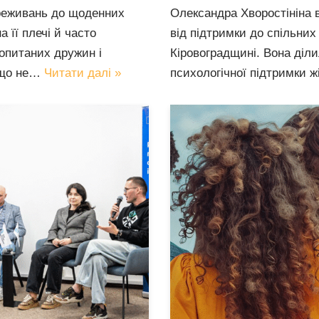
ереживань до щоденних
Олександра Хворостініна 
а її плечі й часто
від підтримки до спільних
опитаних дружин і
Кіровоградщині. Вона діли
 що не…
Читати далі »
психологічної підтримки ж