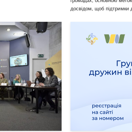
громадах, основною мето
досвідом, щоб підтримк