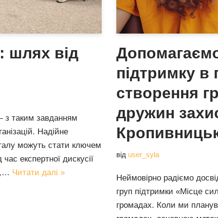
 шлях від
Допомагаємо
підтримку в 
створення г
дружин захис
— з таким завданням
Кропивниць
анізацій. Надійне
італу можуть стати ключем
від
user_syla
д час експертної дискусії
»,…
Читати далі »
Неймовірно радіємо досві
груп підтримки «Місце си
громадах. Коли ми планув