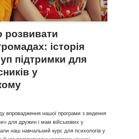
 розвивати
громадах: історія
руп підтримки для
ників у
кому
ду впровадження нашої програми з ведення
ли» для дружин і мам військових у
али наш навчальний курс для психологів у