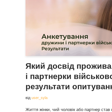
Який досвід прожив
і партнерки військо
результати опитуван
від
user_syla
Життя жінки, чий чоловік або партнер став 