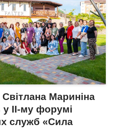
 Світлана Мариніна
 у ІІ-му форумі
их служб «Сила