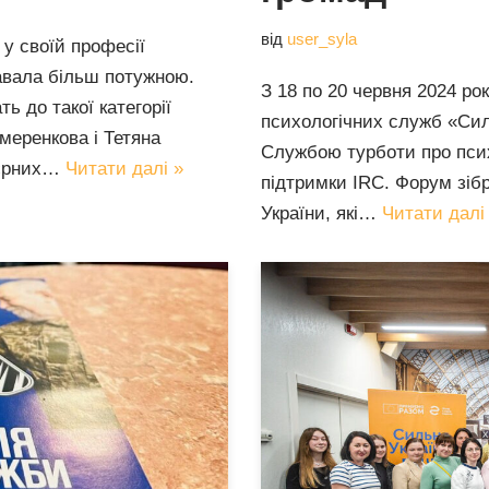
від
user_syla
 у своїй професії
тавала більш потужною.
З 18 по 20 червня 2024 ро
ь до такої категорії
психологічних служб «Сил
меренкова і Тетяна
Службою турботи про псих
р’єрних…
Читати далі »
підтримки IRC. Форум зібр
України, які…
Читати далі