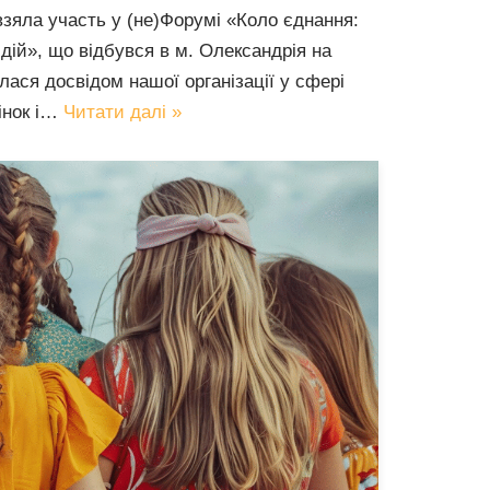
взяла участь у (не)Форумі «Коло єднання:
 дій», що відбувся в м. Олександрія на
лася досвідом нашої організації у сфері
інок і…
Читати далі »