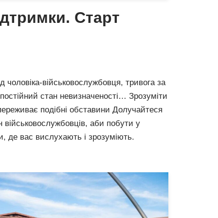
ідтримки. Старт
ід чоловіка-військовослужбовця, тривога за
й постійний стан невизначеності… Зрозуміти
 переживає подібні обставини Долучайтеся
н військовослужбовців, аби побути у
и, де вас вислухають і зрозуміють.