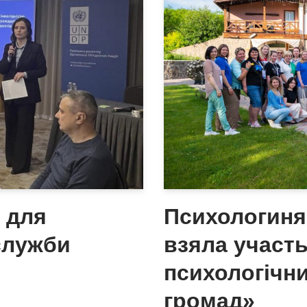
 для
Психологиня
служби
взяла участь
психологічн
громад»