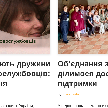
ають дружини
Об’єднання з
вослужбовців:
ділимося до
ня
підтримки
від
user_syla
на захист України,
У серпні наша клега, псих