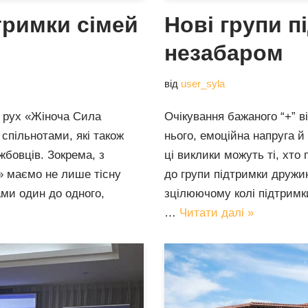
тримки сімей
Нові групи п
незабаром
від
user_syla
 рух «Жіноча Сила
Очікування бажаного “+” в
спільнотами, які також
нього, емоційна напруга 
жбовців. Зокрема, з
ці виклики можуть ті, хто
з» маємо не лише тісну
до групи підтримки дружи
ми один до одного,
зцілюючому колі підтримк
…
Читати далі »