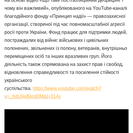
на основі відео «Що таке постізоляційний дебрифінг і
чому він важливий», опублікованого на YouTube-каналі
благодійного фонду «Принцип надії» — правозахисної
організації, створеної під час повномасштабної агресії
росії проти України. Фонд працює для підтримки людей,
постраждалих від війни: військових і цивільних
полонених, звільнених із полону, ветеранів, внутрішньо
переміщених осіб та інших вразливих груп. Його
діяльність також спрямована на захист прав і свобод,
відновлення справедливості та посилення стійкості
українського
суспільства.
https://www.youtube.com/watch?
v=_hdU9eBkmDM&t=314s