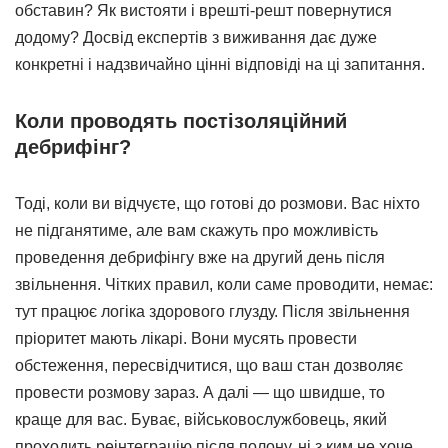
обставин? Як вистояти і врешті-решт повернутися
додому? Досвід експертів з виживання дає дуже
конкретні і надзвичайно цінні відповіді на ці запитання.
Коли проводять постізоляційний
дебрифінг?
Тоді, коли ви відчуєте, що готові до розмови. Вас ніхто
не підганятиме, але вам скажуть про можливість
проведення дебрифінгу вже на другий день після
звільнення. Чітких правил, коли саме проводити, немає:
тут працює логіка здорового глузду. Після звільнення
пріоритет мають лікарі. Вони мусять провести
обстеження, пересвідчитися, що ваш стан дозволяє
провести розмову зараз. А далі — що швидше, то
краще для вас. Буває, військовослужбовець, який
проходить реінтеграцію після полону, ні з ким не хоче