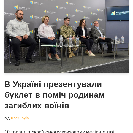
В Україні презентували
буклет в поміч родинам
загиблих воїнів
від
user_syla
10 травня в Українському кризовому медіа-центрі