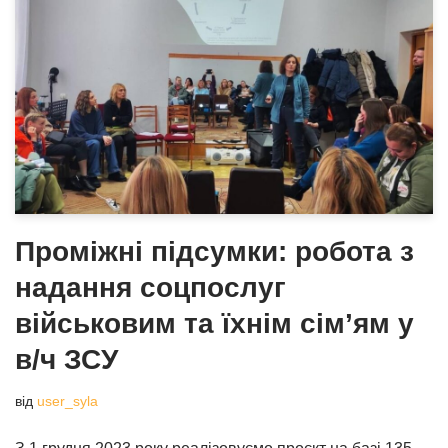
Проміжні підсумки: робота з
надання соцпослуг
військовим та їхнім сім’ям у
в/ч ЗСУ
від
user_syla